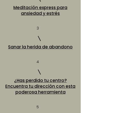
Meditación express para
ansiedad y estrés
3
Sanar la herida de abandono
4
¿Has perdido tu centro?
Encuentra tu dirección con esta
poderosa herramienta
5