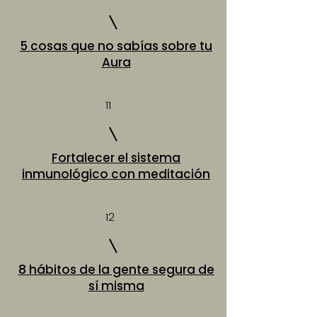
5 cosas que no sabías sobre tu
Aura
11
Fortalecer el sistema
inmunológico con meditación
12
8 hábitos de la gente segura de
sí misma