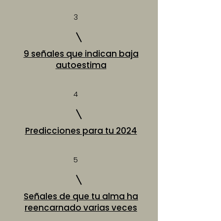
3
9 señales que indican baja
autoestima
4
Predicciones para tu 2024
5
Señales de que tu alma ha
reencarnado varias veces