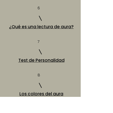
6
¿Qué es una lectura de aura?
7
Test de Personalidad
8
Los colores del aura
9