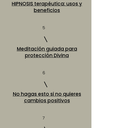
HIPNOSIS terapéutica: usos y
beneficios
5
Meditación guiada para
protección Divina
6
No hagas esto si no quieres
cambios positivos
7