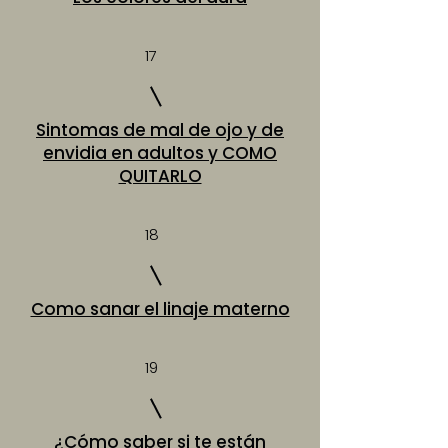
17
Sintomas de mal de ojo y de
envidia en adultos y COMO
QUITARLO
18
Como sanar el linaje materno
19
¿Cómo saber si te están