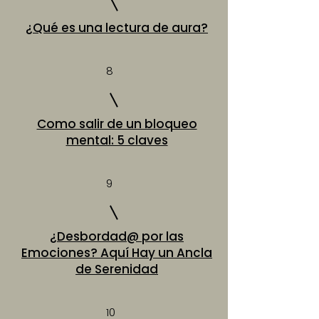
¿Qué es una lectura de aura?
8
Como salir de un bloqueo
mental: 5 claves
9
¿Desbordad@ por las
Emociones? Aquí Hay un Ancla
de Serenidad
10