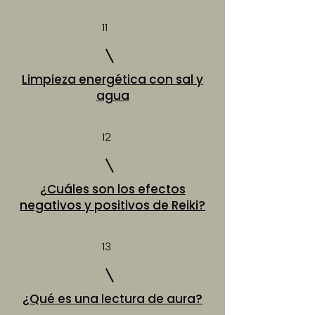
11
Limpieza energética con sal y
agua
12
¿Cuáles son los efectos
negativos y positivos de Reiki?
13
¿Qué es una lectura de aura?