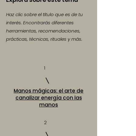
Haz clic sobre el título que es de tu
interés. Encontrarás diferentes
herramientas, recomendaciones,
prácticas, técnicas, rituales y más.
1
Manos mágicas: el arte de
canalizar energía con las
manos
2