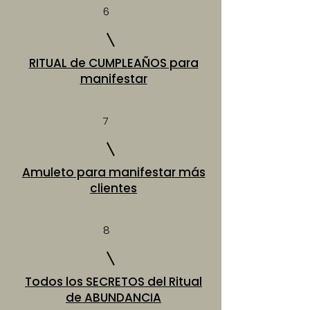
6
RITUAL de CUMPLEAÑOS para
manifestar
7
Amuleto para manifestar más
clientes
8
Todos los SECRETOS del Ritual
de ABUNDANCIA