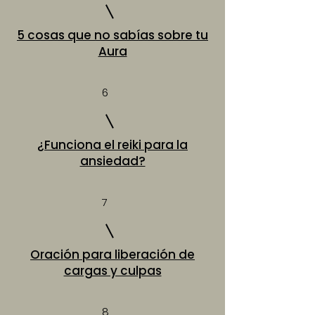
5 cosas que no sabías sobre tu
Aura
6
¿Funciona el reiki para la
ansiedad?
7
Oración para liberación de
cargas y culpas
8