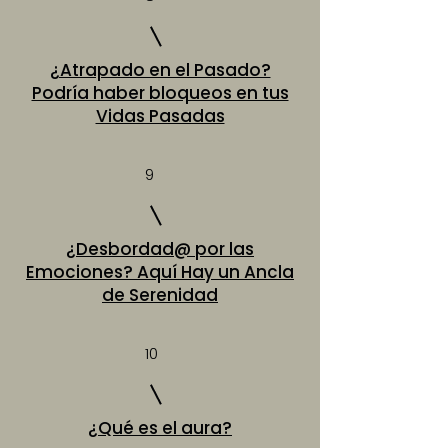
¿Atrapado en el Pasado?
Podría haber bloqueos en tus
Vidas Pasadas
9
¿Desbordad@ por las
Emociones? Aquí Hay un Ancla
de Serenidad
10
¿Qué es el aura?