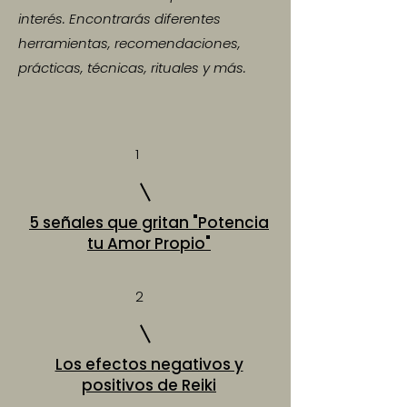
interés. Encontrarás diferentes
herramientas, recomendaciones,
prácticas, técnicas, rituales y más.
1
5 señales que gritan "Potencia
tu Amor Propio"
2
Los efectos negativos y
positivos de Reiki