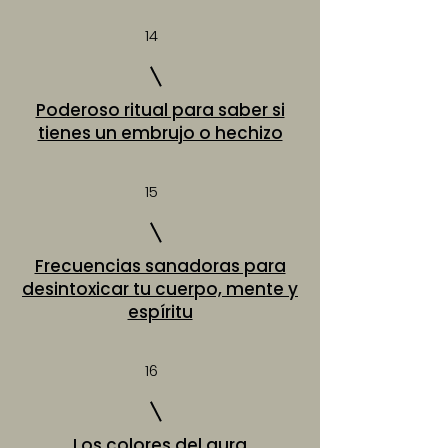
14
Poderoso ritual para saber si
tienes un embrujo o hechizo
15
Frecuencias sanadoras para
desintoxicar tu cuerpo, mente y
espíritu
16
Los colores del aura