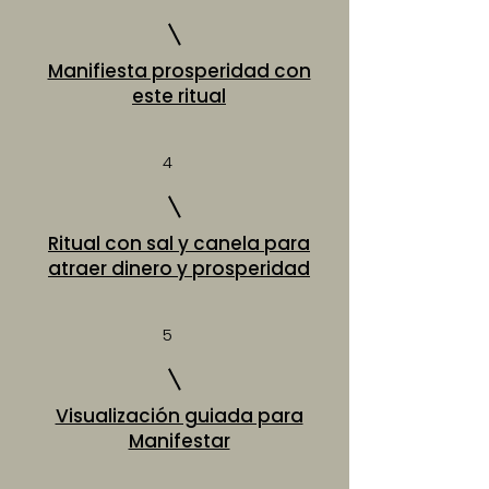
Manifiesta prosperidad con
este ritual
4
Ritual con sal y canela para
atraer dinero y prosperidad
5
Visualización guiada para
Manifestar