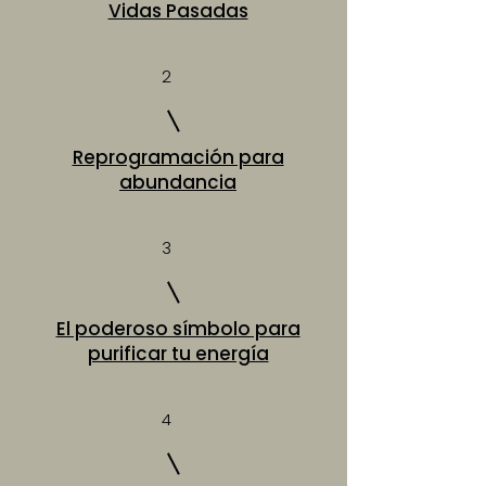
Vidas Pasadas
2
Reprogramación para
abundancia
3
El poderoso símbolo para
purificar tu energía
4