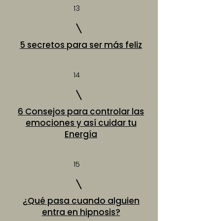
13
5 secretos para ser más feliz
14
6 Consejos para controlar las
emociones y así cuidar tu
Energía
15
¿Qué pasa cuando alguien
entra en hipnosis?