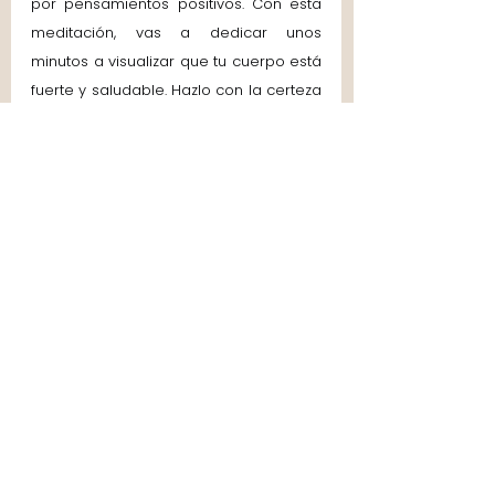
por pensamientos positivos. Con esta 
meditación, vas a dedicar unos 
minutos a visualizar que tu cuerpo está 
fuerte y saludable. Hazlo con la certeza 
de que estás haciendo algo muy 
beneficioso para tu bienestar. 
Recuerda que esta práctica 
complementa, pero no reemplaza, la 
atención médica que puedas 
necesitar.
Beneficios de la 
meditación para 
fortalecer el sistema 
inmune