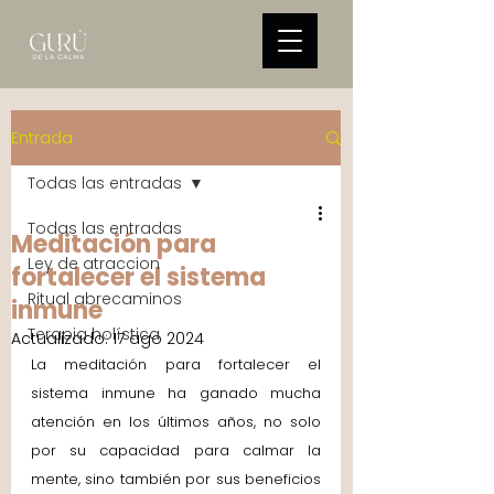
Entrada
Todas las entradas
Todas las entradas
Meditación para
Ley de atraccion
fortalecer el sistema
Ritual abrecaminos
inmune
Terapia holística
Actualizado:
17 ago 2024
La meditación para fortalecer el 
sistema inmune ha ganado mucha 
atención en los últimos años, no solo 
por su capacidad para calmar la 
mente, sino también por sus beneficios 