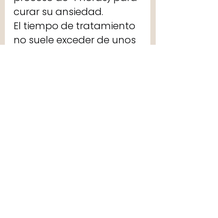
curar su ansiedad. 
El tiempo de tratamiento 
no suele exceder de unos 
meses, dependiendo del 
trastorno, su severidad, el 
tiempo que hace que 
sufres dicho trastorno, y 
claro, tu apertura a sanar 
también inflye en el 
proceso. Esto es una guía 
para que puedas tener 
una idea de tiempos, no 
quiere decir que todas las 
personas vayan a caer 
en la misma regla ya que 