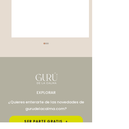
El universo te pone
Visualización 
EXPLORAR
a prueba antes de
manifestar
manifestar tus
¿Quieres enterarte de las novedades de
gurudelacalma.com?
sueños
SER PARTE GRATIS