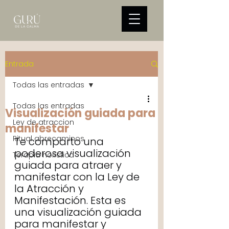
Entrada
Todas las entradas
Todas las entradas
Visualización guiada para
Ley de atraccion
manifestar
Ritual abrecaminos
Te comparto una 
poderosa visualización 
Terapia holística
guiada para atraer y 
manifestar con la Ley de 
la Atracción y 
Manifestación. Esta es 
una visualización guiada 
para manifestar y 