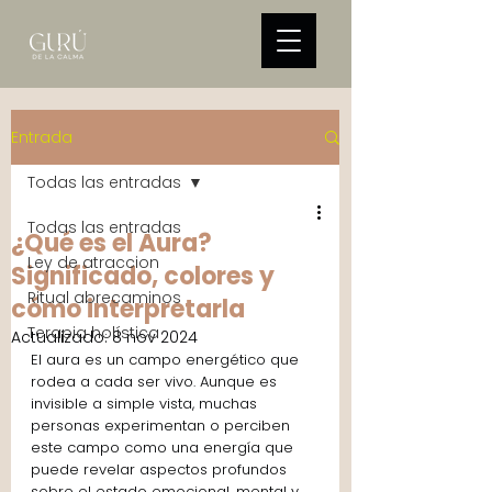
Entrada
Todas las entradas
Todas las entradas
¿Qué es el Aura?
Ley de atraccion
Significado, colores y
Ritual abrecaminos
cómo interpretarla
Terapia holística
Actualizado:
8 nov 2024
El aura es un campo energético que 
rodea a cada ser vivo. Aunque es 
invisible a simple vista, muchas 
personas experimentan o perciben 
este campo como una energía que 
puede revelar aspectos profundos 
sobre el estado emocional, mental y 