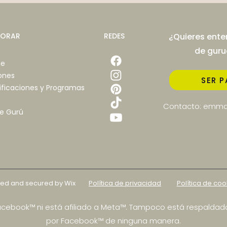
LORAR
REDES
¿Quieres ente
de gur
e
ones
SER P
ificaciones y Programas
Beneficios de la terapia
¿Cuá
Contacto:
emma
e Gurú
alternativa
una 
red and secured by Wix
Política de privacidad
Política de coo
Facebook™ ni está afiliado a Meta™. Tampoco está respaldad
por Facebook™ de ninguna manera.