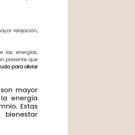
 permite a las personas llegar a un estado de mayor relajación,  
las energías, 
ien presente que 
uda para aliviar 
 son mayor 
la energía 
nio. Estas 
ienestar 