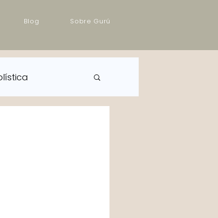
Blog
Sobre Gurú
lística