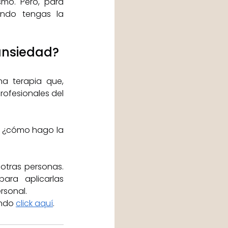
smo. Pero, para 
ndo tengas la 
ansiedad? 
a terapia que, 
rofesionales del 
: ¿cómo hago la 
otras personas. 
ara aplicarlas 
rsonal.
ndo 
click aquí
.