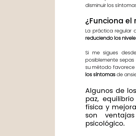
disminuir los síntoma
¿Funciona el 
La práctica regular 
reduciendo los niveles
Si me sigues desd
posiblemente sepas qu
su método favorece la
los síntomas
 de ansi
Algunos de los
paz, equilibr
física y mejor
son ventaja
psicológico. 