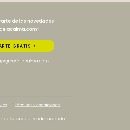
rarte de las novedades
udelacalma.com?
ARTE GRATIS
l es el propósito de
@gurudelacalma.com
lectura de oráculo?
kies
Términos y condiciones
o, patrocinado ni administrado