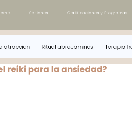
Home
Sesiones
Certificaciones y Programas
e atraccion
Ritual abrecaminos
Terapia ho
l reiki para la ansiedad?