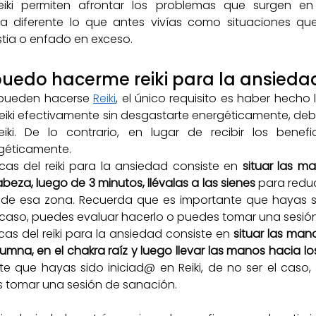
reiki permiten afrontar los problemas que surgen en l
a diferente lo que antes vivías como situaciones qu
ia o enfado en exceso. 
puedo hacerme reiki para la ansieda
 pueden hacerse 
Reiki
, el único requisito es haber hecho 
Reiki efectivamente sin desgastarte energéticamente, de
ki. De lo contrario, en lugar de recibir los benefici
géticamente.
cas del reiki para la ansiedad consiste en 
situar las ma
abeza, luego de 3 minutos, llévalas a las sienes 
para reduci
 de esa zona. Recuerda que es importante que hayas si
el caso, puedes evaluar hacerlo o puedes tomar una sesió
cas del reiki para la ansiedad consiste en 
situar las mano
umna, en el chakra raíz y luego llevar las manos hacia los
e que hayas sido iniciad@ en Reiki, de no ser el caso,
 tomar una sesión de sanación. 