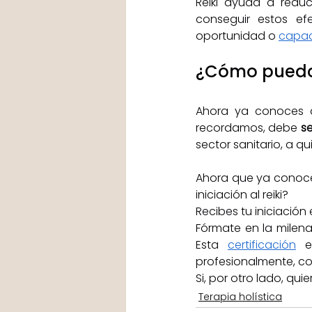
Reiki ayuda a reduci
conseguir estos ef
oportunidad o 
capac
¿Cómo puedo 
Ahora ya conoces al
recordamos, debe 
s
sector sanitario, a q
Ahora que ya conoces
iniciación al reiki? 
Recibes tu iniciación 
Fórmate en la milena
Esta 
certificación
 e
profesionalmente, com
Si, por otro lado, q
Terapia holística