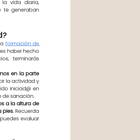
a vida diaria, 
e te generaban 
d? 
la 
formación de 
bes haber hecho 
os, terminarás 
nos en la parte 
r la actividad y 
do iniciad@ en 
n de sanación. 
s a la altura de 
 pies.
 Recuerda 
 puedes evaluar 