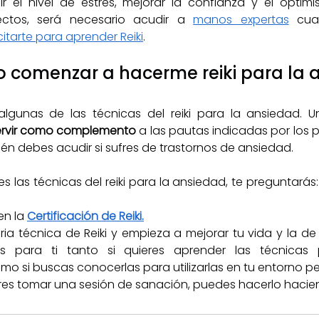
r el nivel de estrés, mejorar la confianza y el optimi
ectos, será necesario acudir a 
manos expertas
 cua
itarte para aprender Reiki
.  
comenzar a hacerme reiki para la 
gunas de las técnicas del reiki para la ansiedad. Un
ervir como complemento
 a las pautas indicadas por los p
uién debes acudir si sufres de trastornos de ansiedad. 
 las técnicas del reiki para la ansiedad, te preguntarás
en la 
Certificación de Reiki.
ria técnica de Reiki y empieza a mejorar tu vida y la de 
s para ti tanto si quieres aprender las técnicas p
o si buscas conocerlas para utilizarlas en tu entorno pe
uieres tomar una sesión de sanación, puedes hacerlo hacie