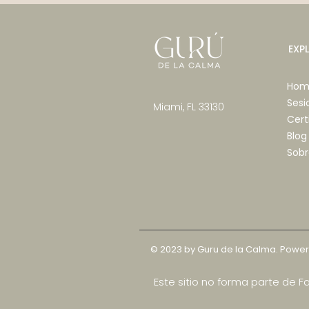
EXP
Hom
Sesi
Miami, FL 33130
Cert
3 rituales con Reiki nivel 1
Blog
Sobr
© 2023 by Guru de la Calma. Powe
Este sitio no forma parte de 