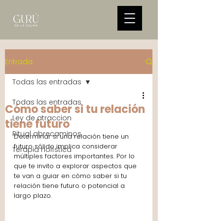
Entrada
Todas las entradas
Todas las entradas
Cómo saber si tu relación
Ley de atraccion
tiene futuro
Ritual abrecaminos
Determinar si una relación tiene un 
futuro sólido implica considerar 
Terapia holística
múltiples factores importantes. Por lo 
que te invito a explorar aspectos que 
te van a guiar en cómo saber si tu 
relación tiene futuro o potencial a 
largo plazo.