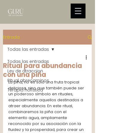
Entrada
Todas las entradas
Todas las entradas
Ritual para abundancia
Ley de atraccion
con una piña
Ritual abrecaminos
La piña, no es solo una fruta tropical 
deliciosa, sino que también puede ser 
Terapia holística
un poderoso símbolo en rituales, 
especialmente aquellos destinados a 
atraer abundancia. En este ritual, 
combinaremos la piña con el 
elemento agua, ampliamente 
reconocido por su asociación con la 
fluidez y la prosperidad, para crear un 