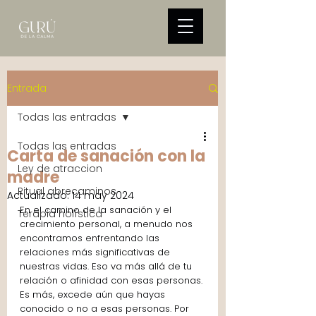
Entrada
Todas las entradas
Todas las entradas
Carta de sanación con la
Ley de atraccion
madre
Ritual abrecaminos
Actualizado:
14 may 2024
En el camino de la sanación y el 
Terapia holística
crecimiento personal, a menudo nos 
encontramos enfrentando las 
relaciones más significativas de 
nuestras vidas. Eso va más allá de tu 
relación o afinidad con esas personas. 
Es más, excede aún que hayas 
conocido o no a esas personas. Por 