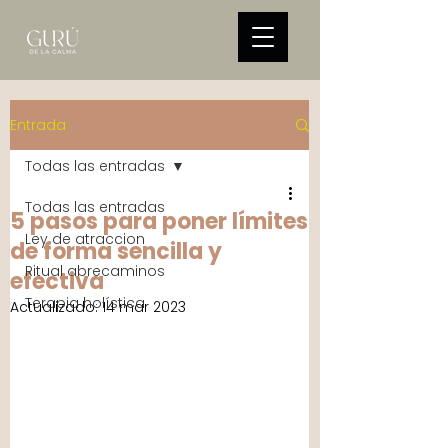
Entrada
Todas las entradas
Todas las entradas
5 pasos para poner límites
Ley de atraccion
de forma sencilla y
Ritual abrecaminos
efectiva
Terapia holística
Actualizado:
14 mar 2023