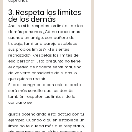
capricho).
3. Respeta los límites 
de los demás
Analiza si tu respetas los limites de las 
demás personas ¿Cómo reaccionas 
cuando un amigo, compañero de 
trabajo, familiar o pareja establece 
sus propios límites? ¿Te sientes 
rechazado? ¿respetas los limites de 
esa persona? Esta pregunta no tiene 
el objetivo de hacerte sentir mal, sino 
de volverte consciente de si das lo 
que quieres recibir.
Si eres congruente con este aspecto 
será más sencillo que los demás 
también respeten tus límites, de lo 
contrario se
guirás potenciando esta actitud con tu 
ejemplo. Cuando alguien establece un 
límite no te queda más que respetarlo, 
algunos motivos quizá los conozcas y 